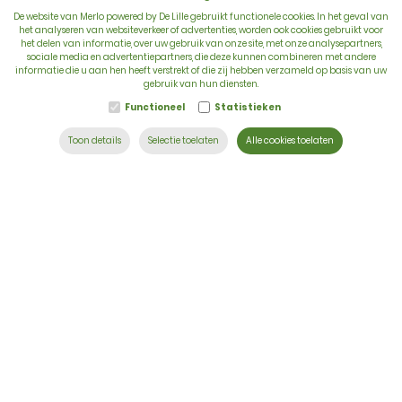
De website van Merlo powered by De Lille gebruikt functionele cookies. In het geval van
het analyseren van websiteverkeer of advertenties, worden ook cookies gebruikt voor
het delen van informatie, over uw gebruik van onze site, met onze analysepartners,
sociale media en advertentiepartners, die deze kunnen combineren met andere
BTW: BE 0422.838.242
informatie die u aan hen heeft verstrekt of die zij hebben verzameld op basis van uw
gebruik van hun diensten.
T:
+32 56 73 80 80
Functioneel
Statistieken
E:
info@delille.be
Toon details
Selectie toelaten
Alle cookies toelaten