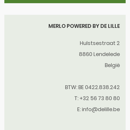
MERLO POWERED BY DE LILLE
Hulstsestraat 2
8860
Lendelede
België
BTW: BE 0422.838.242
T:
+32 56 73 80 80
E:
info@delille.be