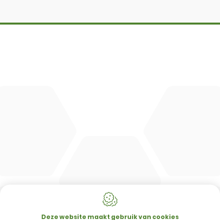
DBM
Cingo
Tre Emme
Accessoires
DL Connect
CONTACT
Merlo Powered By De Lille
Hulstsestraat 2
8860
Lendelede
Deze website maakt gebruik van cookies
België