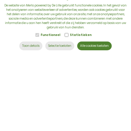
De website van Merlo powered by De Lille gebruikt functionele cookies. In het geval van
het analyseren van websiteverkeer of advertenties, worden ook cookies gebruikt voor
het delen van informatie, over uw gebruik van onze site, met onze analysepartners,
sociale media en advertentiepartners, die deze kunnen combineren met andere
BTW: BE 0422.838.242
informatie die u aan hen heeft verstrekt of die zij hebben verzameld op basis van uw
gebruik van hun diensten.
T:
+32 56 73 80 80
Functioneel
Statistieken
E:
info@delille.be
Toon details
Selectie toelaten
Alle cookies toelaten