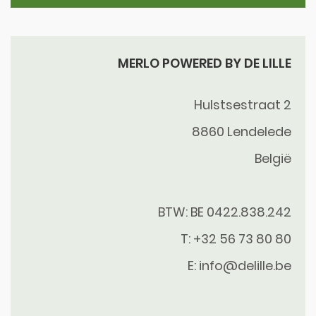
MERLO POWERED BY DE LILLE
Hulstsestraat 2
8860
Lendelede
België
BTW: BE 0422.838.242
T:
+32 56 73 80 80
E:
info@delille.be