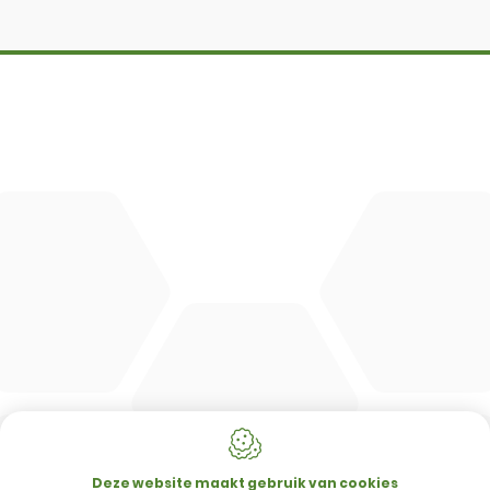
DBM
Cingo
Tre Emme
Accessoires
DL Connect
CONTACT
Merlo Powered By De Lille
Hulstsestraat 2
8860
Lendelede
Deze website maakt gebruik van cookies
België