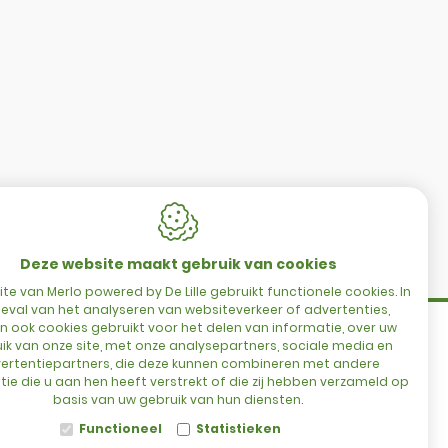
CONTACT
Merlo Powered By De Lille
Hulstsestraat 2
Deze website maakt gebruik van cookies
8860
Lendelede
te van Merlo powered by De Lille gebruikt functionele cookies. In
eval van het analyseren van websiteverkeer of advertenties,
België
 ook cookies gebruikt voor het delen van informatie, over uw
es
ik van onze site, met onze analysepartners, sociale media en
ertentiepartners, die deze kunnen combineren met andere
ie die u aan hen heeft verstrekt of die zij hebben verzameld op
t
BTW: BE 0422.838.242
basis van uw gebruik van hun diensten.
T:
+32 56 73 80 80
Functioneel
Statistieken