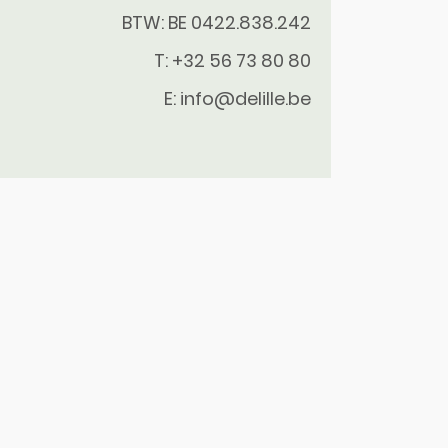
BTW: BE 0422.838.242
T:
+32 56 73 80 80
E:
info@delille.be