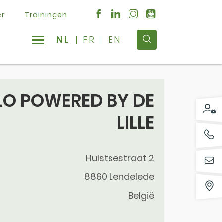
er
Trainingen
NL
FR
EN
LO POWERED BY DE
LILLE
Hulstsestraat 2
8860
Lendelede
België