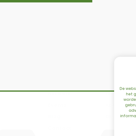
SITEMAP
Home
DBM
Configurator
Cingo
De websi
Netwerk
Tre Emme
het g
worden
Events
Accessoir
gebru
adv
informat
Blog
DL Connec
Contact