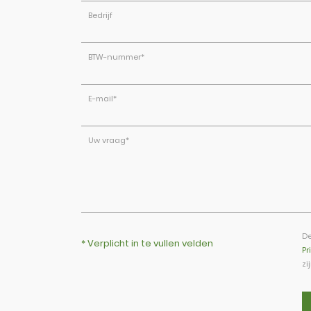
Bedrijf
BTW-nummer
*
E-mail
*
Uw vraag
*
De
* Verplicht in te vullen velden
Pr
zi