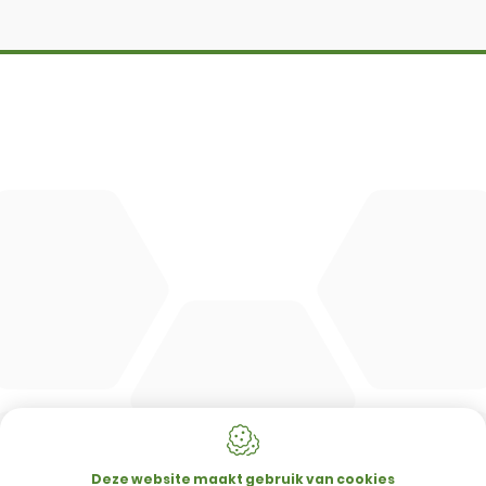
DBM
Cingo
Tre Emme
Accessoires
DL Connect
CONTACT
Merlo Powered By De Lille
Hulstsestraat 2
8860
Lendelede
Deze website maakt gebruik van cookies
België