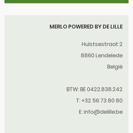
MERLO POWERED BY DE LILLE
Hulstsestraat 2
8860
Lendelede
België
BTW: BE 0422.838.242
T:
+32 56 73 80 80
E:
info@delille.be