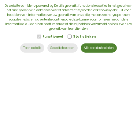
De website van Merlo powered by De Lille gebruikt functionele cookies. In het geval van
het analyseren van websiteverkeer of advertenties, worden ook cookies gebruikt voor
het delen van informatie, over uw gebruik van onze site, met onze analysepartners,
sociale media en advertentiepartners, die deze kunnen combineren met andere
BTW: BE 0422.838.242
informatie die u aan hen heeft verstrekt of die zij hebben verzameld op basis van uw
gebruik van hun diensten.
T:
+32 56 73 80 80
Functioneel
Statistieken
E:
info@delille.be
Toon details
Selectie toelaten
Alle cookies toelaten