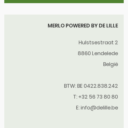
MERLO POWERED BY DE LILLE
Hulstsestraat 2
8860
Lendelede
België
BTW: BE 0422.838.242
T:
+32 56 73 80 80
E:
info@delille.be