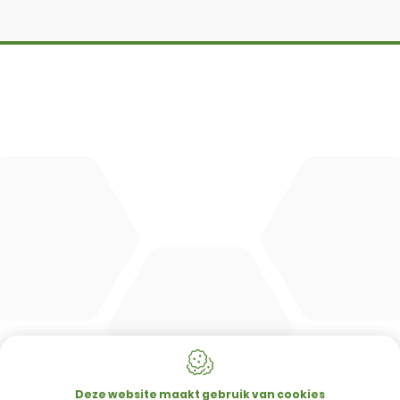
DBM
Cingo
Tre Emme
Accessoires
DL Connect
CONTACT
Merlo Powered By De Lille
Hulstsestraat 2
8860
Lendelede
Deze website maakt gebruik van cookies
België