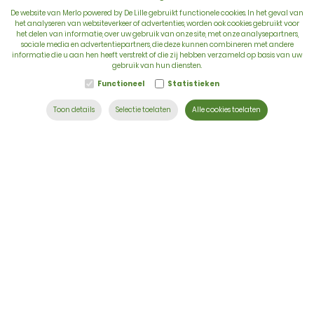
De website van Merlo powered by De Lille gebruikt functionele cookies. In het geval van
het analyseren van websiteverkeer of advertenties, worden ook cookies gebruikt voor
het delen van informatie, over uw gebruik van onze site, met onze analysepartners,
sociale media en advertentiepartners, die deze kunnen combineren met andere
BTW: BE 0422.838.242
informatie die u aan hen heeft verstrekt of die zij hebben verzameld op basis van uw
gebruik van hun diensten.
T:
+32 56 73 80 80
Functioneel
Statistieken
E:
info@delille.be
Toon details
Selectie toelaten
Alle cookies toelaten