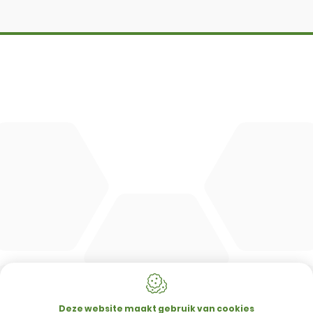
DBM
Cingo
Tre Emme
Accessoires
DL Connect
CONTACT
Merlo Powered By De Lille
Hulstsestraat 2
8860
Lendelede
Deze website maakt gebruik van cookies
België