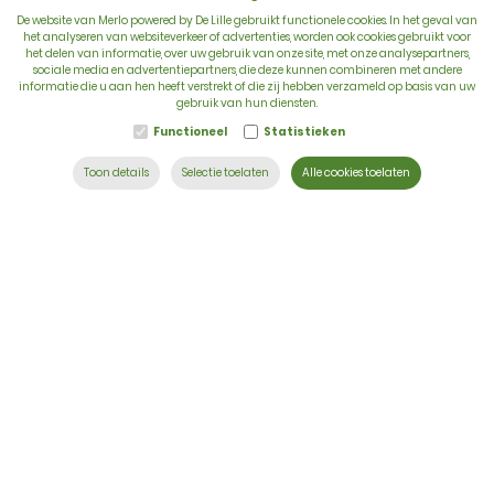
De website van Merlo powered by De Lille gebruikt functionele cookies. In het geval van
het analyseren van websiteverkeer of advertenties, worden ook cookies gebruikt voor
het delen van informatie, over uw gebruik van onze site, met onze analysepartners,
sociale media en advertentiepartners, die deze kunnen combineren met andere
BTW: BE 0422.838.242
informatie die u aan hen heeft verstrekt of die zij hebben verzameld op basis van uw
gebruik van hun diensten.
T:
+32 56 73 80 80
Functioneel
Statistieken
E:
info@delille.be
Toon details
Selectie toelaten
Alle cookies toelaten