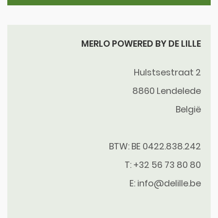
MERLO POWERED BY DE LILLE
Hulstsestraat 2
8860
Lendelede
België
BTW: BE 0422.838.242
T:
+32 56 73 80 80
E:
info@delille.be