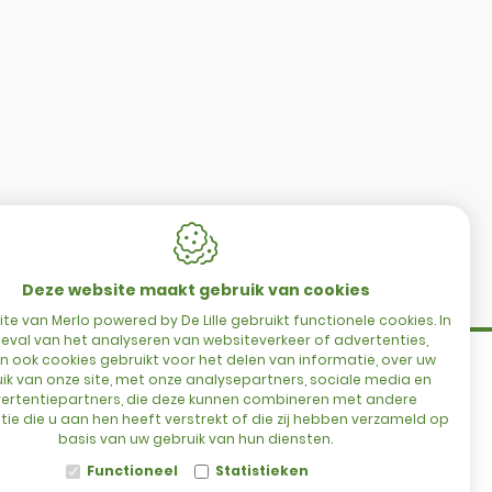
CONTACT
Merlo Powered By De Lille
Hulstsestraat 2
Deze website maakt gebruik van cookies
8860
Lendelede
te van Merlo powered by De Lille gebruikt functionele cookies. In
eval van het analyseren van websiteverkeer of advertenties,
België
 ook cookies gebruikt voor het delen van informatie, over uw
es
ik van onze site, met onze analysepartners, sociale media en
ertentiepartners, die deze kunnen combineren met andere
ie die u aan hen heeft verstrekt of die zij hebben verzameld op
t
BTW: BE 0422.838.242
basis van uw gebruik van hun diensten.
T:
+32 56 73 80 80
Functioneel
Statistieken