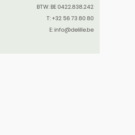
BTW: BE 0422.838.242
T:
+32 56 73 80 80
E:
info@delille.be