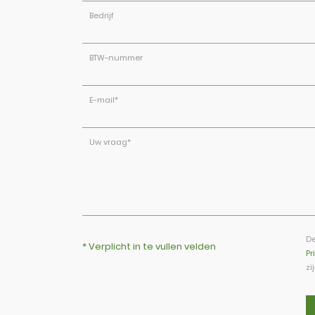
Bedrijf
BTW-nummer
E-mail
*
Uw vraag
*
De
* Verplicht in te vullen velden
Pr
zi