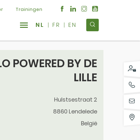
er
Trainingen
NL
FR
EN
LO POWERED BY DE
LILLE
Hulstsestraat 2
8860
Lendelede
België