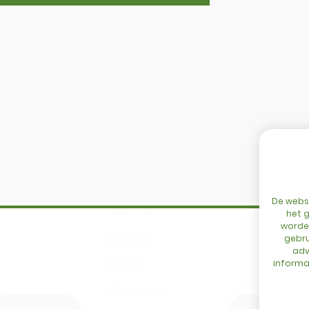
SITEMAP
Home
DBM
Configurator
Cingo
De websi
Netwerk
Tre Emme
het g
worden
Events
Accessoir
gebru
adv
informat
Blog
DL Connec
Contact