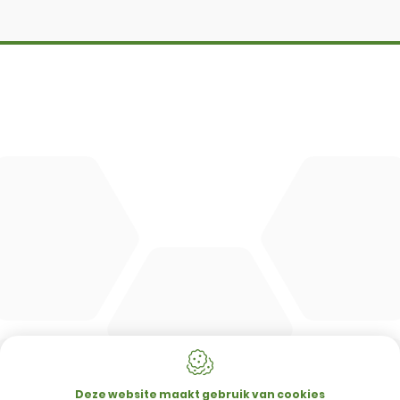
DBM
Cingo
Tre Emme
Accessoires
DL Connect
CONTACT
Merlo Powered By De Lille
Hulstsestraat 2
8860
Lendelede
Deze website maakt gebruik van cookies
België