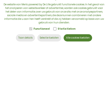
De website van Merlo powered by De Lille gebruikt functionele cookies. In het geval van
het analyseren van websiteverkeer of advertenties, worden ook cookies gebruikt voor
het delen van informatie, over uw gebruik van onze site, met onze analysepartners,
sociale media en advertentiepartners, die deze kunnen combineren met andere
BTW: BE 0422.838.242
informatie die u aan hen heeft verstrekt of die zij hebben verzameld op basis van uw
gebruik van hun diensten.
T:
+32 56 73 80 80
Functioneel
Statistieken
E:
info@delille.be
Toon details
Selectie toelaten
Alle cookies toelaten