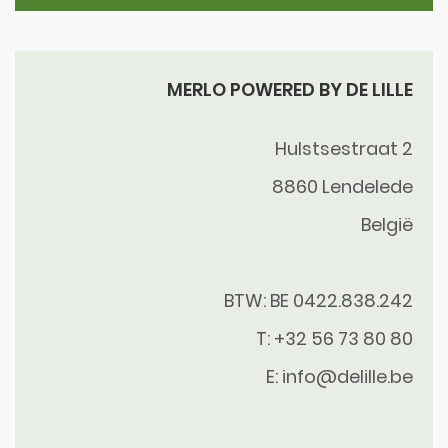
MERLO POWERED BY DE LILLE
Hulstsestraat 2
8860
Lendelede
België
BTW: BE 0422.838.242
T:
+32 56 73 80 80
E:
info@delille.be