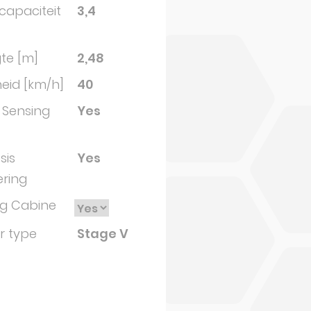
capaciteit
3,4
te [m]
2,48
eid [km/h]
40
 Sensing
Yes
sis
Yes
ering
ng Cabine
r type
Stage V