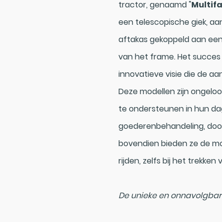
tractor, genaamd "
Multif
een telescopische giek, a
aftakas gekoppeld aan een
van het frame. Het succes
innovatieve visie die de aa
Deze modellen zijn ongeloof
te ondersteunen in hun dag
goederenbehandeling, door
bovendien bieden ze de mo
rijden, zelfs bij het trekk
De unieke en onnavolgbar