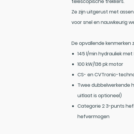
telescopische trekkers.
Ze zijn uitgerust met asse
voor snel en nauwkeurig we
De opvallende kenmerken zi
145 l/min hydrauliek met
100 kW/136 pk motor
CS- en CVTronic-techno
Twee dubbelwerkende hy
uitlaat is optioneel)
Categorie 2 3-punts hef
hefvermogen