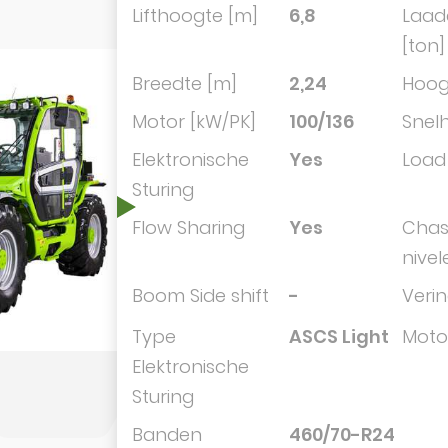
Lifthoogte [m]
6,8
Laad
[ton]
Breedte [m]
2,24
Hoog
Motor [kW/PK]
100/136
Snelh
Elektronische
Yes
Load
Sturing
Flow Sharing
Yes
Chas
nivel
Boom Side shift
-
Veri
Type
ASCS Light
Moto
Elektronische
Sturing
Banden
460/70-R24