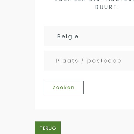
BUURT:
Zoeken
TERUG