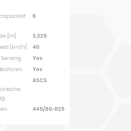
capaciteit
6
te [m]
3,325
eid [km/h]
40
 Sensing
Yes
lisatoren
Yes
ASCS
ronische
ng
den
445/80-R25