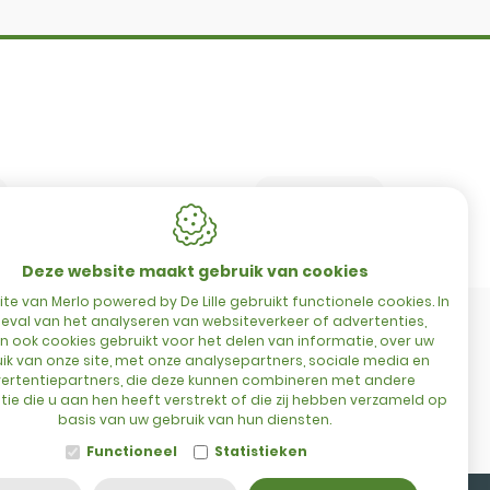
8860
Lendelede
België
es
t
BTW: BE 0422.838.242
T:
+32 56 73 80 80
E:
info@delille.be
Deze website maakt gebruik van cookies
te van Merlo powered by De Lille gebruikt functionele cookies. In
eval van het analyseren van websiteverkeer of advertenties,
 ook cookies gebruikt voor het delen van informatie, over uw
ik van onze site, met onze analysepartners, sociale media en
ertentiepartners, die deze kunnen combineren met andere
ie die u aan hen heeft verstrekt of die zij hebben verzameld op
basis van uw gebruik van hun diensten.
Functioneel
Statistieken