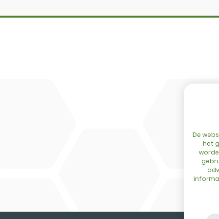
Configurator
Cingo
Netwerk
Tre Emme
Events
Accessoir
Blog
DL Connec
Contact
De websi
het g
worden
gebru
adv
informat