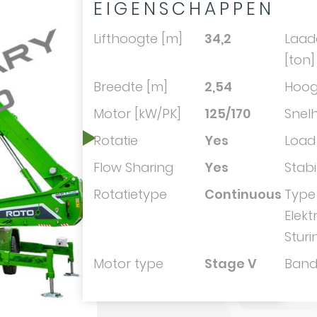
EIGENSCHAPPEN
Lifthoogte [m]
34,2
Laad
[ton]
Breedte [m]
2,54
Hoog
Motor [kW/PK]
125/170
Snelh
Rotatie
Yes
Load
Flow Sharing
Yes
Stabi
Rotatietype
Continuous
Type
Elekt
Sturi
Motor type
Stage V
Ban