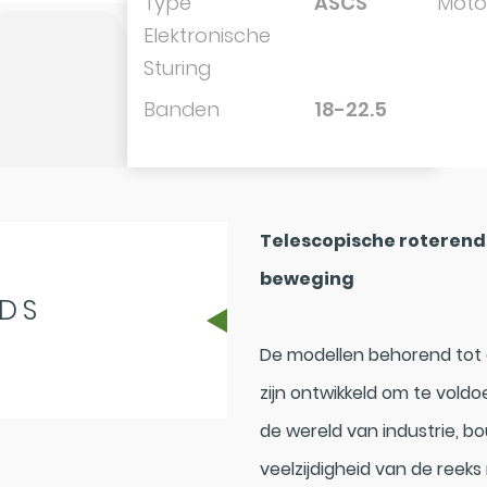
Type
ASCS
Moto
Elektronische
Sturing
Banden
18-22.5
Telescopische roterend
beweging
DS
De modellen behorend tot 
zijn ontwikkeld om te voldo
de wereld van industrie, b
veelzijdigheid van de reek