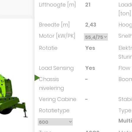
Lifthoogte [m]
21
Laad
[ton]
Breedte [m]
2,43
Hoog
Motor [kW/PK]
Snelh
Rotatie
Yes
Elekt
Sturi
Load Sensing
Yes
Flow
Chassis
-
Boom 
nivelering
Vering Cabine
-
Stabi
Rotatietype
Type 
Mult