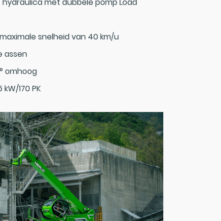
e hydraulica met dubbele pomp Load
 maximale snelheid van 40 km/u
e assen
0° omhoog
5 kW/170 PK