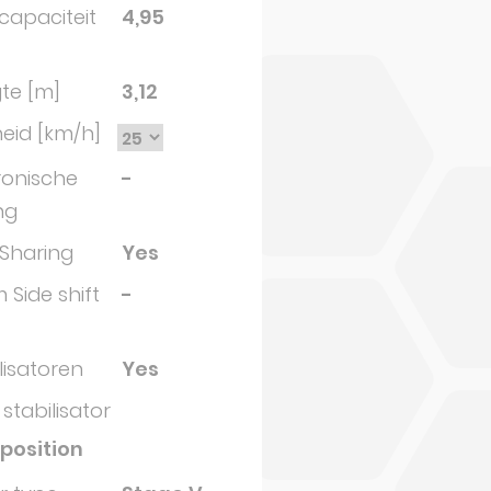
capaciteit
4,95
te [m]
3,12
eid [km/h]
ronische
-
ng
 Sharing
Yes
Side shift
-
lisatoren
Yes
stabilisator
iposition