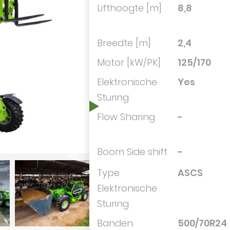
Lifthoogte [m]
8,8
Breedte [m]
2,4
Motor [kW/PK]
125/170
Elektronische
Yes
Sturing
Flow Sharing
-
Boom Side shift
-
Type
ASCS
Elektronische
Sturing
Banden
500/70R24