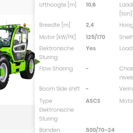
Lifthoogte [m]
10,6
Laad
[ton]
Breedte [m]
2,4
Hoog
Motor [kW/PK]
125/170
Snelh
Elektronische
Yes
Load
Sturing
Flow Sharing
-
Chas
nivel
Boom Side shift
-
Veri
Type
ASCS
Moto
Elektronische
Sturing
Banden
500/70–24