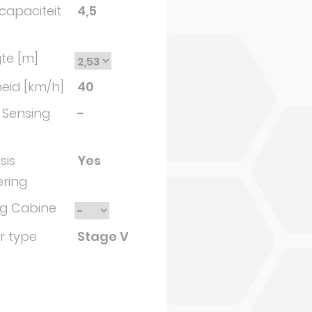
capaciteit
4,5
te [m]
eid [km/h]
40
 Sensing
-
sis
Yes
ering
ng Cabine
r type
Stage V