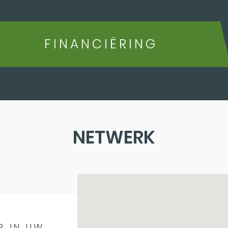
FINANCIËRING
NETWERK
R IN UW