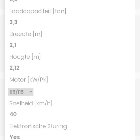
Laadcapaciteit [ton]
3,3
Breedte [m]
2,1
Hoogte [m]
2,12
Motor [kW/PK]
Snelheid [km/h]
40
Elektronische Sturing
Yes