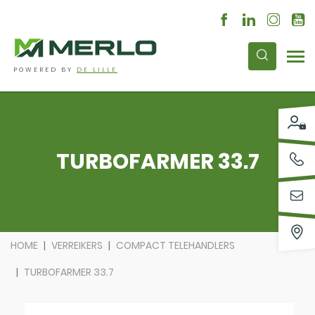
POWERED BY
DE LILLE
TURBOFARMER 33.7
HOME
VERREIKERS
COMPACT TELEHANDLERS
TURBOFARMER 33.7