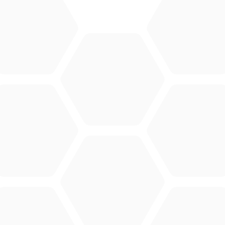
DL Connect
CONTACT
Merlo Powered By De Lille
Hulstsestraat 2
8860
Lendelede
België
BTW: BE 0422.838.242
T:
+32 56 73 80 80
E:
info@delille.be