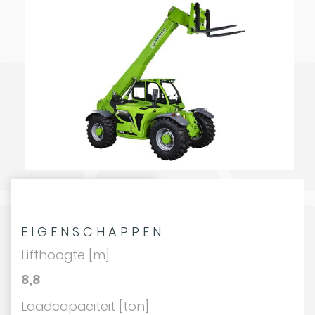
EIGENSCHAPPEN
Lifthoogte [m]
8,8
Laadcapaciteit [ton]