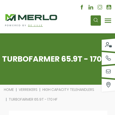
POWERED BY
DE LILLE
TURBOFARMER 65.9T - 170 HF
HOME
VERREIKERS
HIGH CAPACITY TELEHANDLERS
TURBOFARMER 65.9T - 170 HF