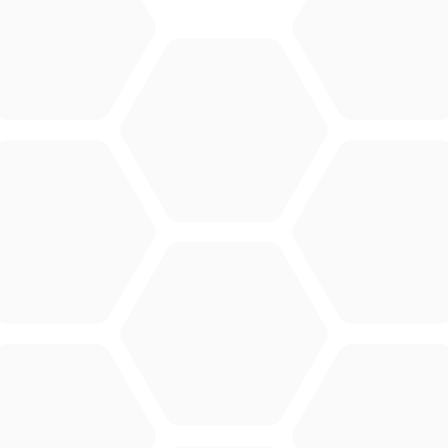
CONTACT
Merlo Powered By De Lille
Hulstsestraat 2
8860
Lendelede
België
BTW: BE 0422.838.242
T:
+32 56 73 80 80
E:
info@delille.be