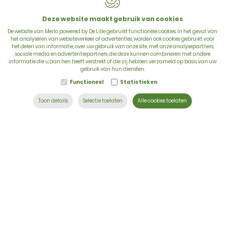
Deze website maakt gebruik van cookies
De website van Merlo powered by De Lille gebruikt functionele cookies. In het geval van
het analyseren van websiteverkeer of advertenties, worden ook cookies gebruikt voor
het delen van informatie, over uw gebruik van onze site, met onze analysepartners,
sociale media en advertentiepartners, die deze kunnen combineren met andere
informatie die u aan hen heeft verstrekt of die zij hebben verzameld op basis van uw
gebruik van hun diensten.
Functioneel
Statistieken
Toon details
Selectie toelaten
Alle cookies toelaten