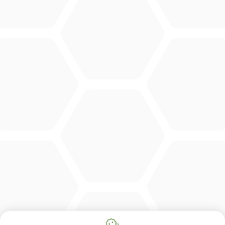
CONTACT
Merlo Powered By De Lille
Hulstsestraat 2
8860
Lendelede
België
BTW: BE 0422.838.242
T:
+32 56 73 80 80
E:
info@delille.be