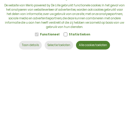
De website van Merlo powered by De Lille gebruikt functionele cookies. In het geval van
het analyseren van websiteverkeer of advertenties, worden ook cookies gebruikt voor
het delen van informatie, over uw gebruik van onze site, met onze analysepartners,
sociale media en advertentiepartners, die deze kunnen combineren met andere
BTW: BE 0422.838.242
informatie die u aan hen heeft verstrekt of die zij hebben verzameld op basis van uw
gebruik van hun diensten.
T:
+32 56 73 80 80
Functioneel
Statistieken
E:
info@delille.be
Toon details
Selectie toelaten
Alle cookies toelaten