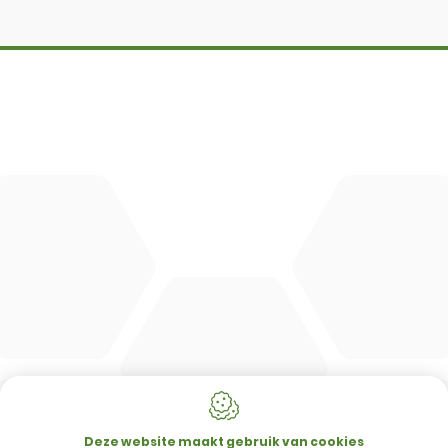
DBM
Cingo
Tre Emme
Accessoires
DL Connect
CONTACT
Merlo Powered By De Lille
Hulstsestraat 2
8860
Lendelede
Deze website maakt gebruik van cookies
België