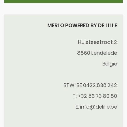
MERLO POWERED BY DE LILLE
Hulstsestraat 2
8860
Lendelede
België
BTW: BE 0422.838.242
T:
+32 56 73 80 80
E:
info@delille.be