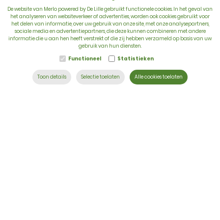
De website van Merlo powered by De Lille gebruikt functionele cookies. In het geval van
het analyseren van websiteverkeer of advertenties, worden ook cookies gebruikt voor
het delen van informatie, over uw gebruik van onze site, met onze analysepartners,
sociale media en advertentiepartners, die deze kunnen combineren met andere
BTW: BE 0422.838.242
informatie die u aan hen heeft verstrekt of die zij hebben verzameld op basis van uw
gebruik van hun diensten.
T:
+32 56 73 80 80
Functioneel
Statistieken
E:
info@delille.be
Toon details
Selectie toelaten
Alle cookies toelaten