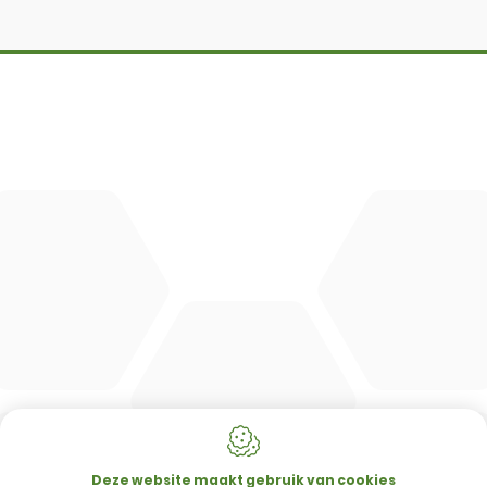
DBM
Cingo
Tre Emme
Accessoires
DL Connect
CONTACT
Merlo Powered By De Lille
Hulstsestraat 2
8860
Lendelede
Deze website maakt gebruik van cookies
België