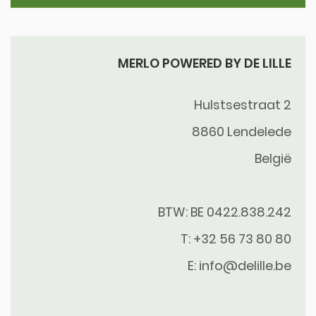
MERLO POWERED BY DE LILLE
Hulstsestraat 2
8860
Lendelede
België
BTW: BE 0422.838.242
T:
+32 56 73 80 80
E:
info@delille.be