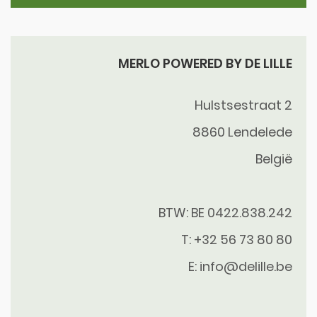
MERLO POWERED BY DE LILLE
Hulstsestraat 2
8860
Lendelede
België
BTW: BE 0422.838.242
T:
+32 56 73 80 80
E:
info@delille.be