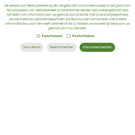
De website van Merlo powered by De Lille gebruikt functionele cookies. In het geval van
het analyseren van websiteverkeer of advertenties, worden ook cookies gebruikt voor
het delen van informatie, over uw gebruik van onze site, met onze analysepartners,
sociale media en advertentiepartners, die deze kunnen combineren met andere
BTW: BE 0422.838.242
informatie die u aan hen heeft verstrekt of die zij hebben verzameld op basis van uw
gebruik van hun diensten.
T:
+32 56 73 80 80
Functioneel
Statistieken
E:
info@delille.be
Toon details
Selectie toelaten
Alle cookies toelaten