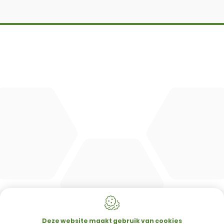
DBM
Cingo
Tre Emme
Accessoires
DL Connect
CONTACT
Merlo Powered By De Lille
Hulstsestraat 2
8860
Lendelede
Deze website maakt gebruik van cookies
België