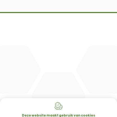
DBM
Cingo
Tre Emme
Accessoires
DL Connect
CONTACT
Merlo Powered By De Lille
Hulstsestraat 2
8860
Lendelede
Deze website maakt gebruik van cookies
België