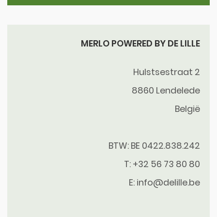
MERLO POWERED BY DE LILLE
Hulstsestraat 2
8860
Lendelede
België
BTW: BE 0422.838.242
T:
+32 56 73 80 80
E:
info@delille.be