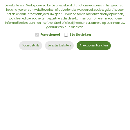
De website van Merlo powered by De Lille gebruikt functionele cookies. In het geval van
het analyseren van websiteverkeer of advertenties, worden ook cookies gebruikt voor
het delen van informatie, over uw gebruik van onze site, met onze analysepartners,
sociale media en advertentiepartners, die deze kunnen combineren met andere
BTW: BE 0422.838.242
informatie die u aan hen heeft verstrekt of die zij hebben verzameld op basis van uw
gebruik van hun diensten.
T:
+32 56 73 80 80
Functioneel
Statistieken
E:
info@delille.be
Toon details
Selectie toelaten
Alle cookies toelaten