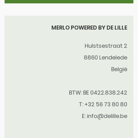
MERLO POWERED BY DE LILLE
Hulstsestraat 2
8860
Lendelede
België
BTW: BE 0422.838.242
T:
+32 56 73 80 80
E:
info@delille.be