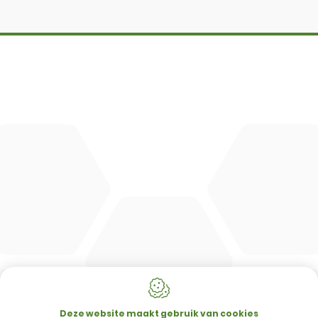
DBM
Cingo
Tre Emme
Accessoires
DL Connect
CONTACT
Merlo Powered By De Lille
Hulstsestraat 2
8860
Lendelede
Deze website maakt gebruik van cookies
België