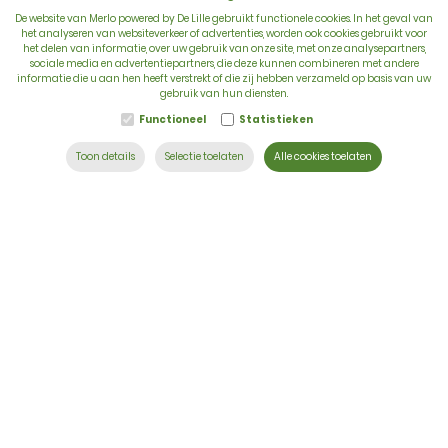
De website van Merlo powered by De Lille gebruikt functionele cookies. In het geval van
het analyseren van websiteverkeer of advertenties, worden ook cookies gebruikt voor
het delen van informatie, over uw gebruik van onze site, met onze analysepartners,
sociale media en advertentiepartners, die deze kunnen combineren met andere
BTW: BE 0422.838.242
informatie die u aan hen heeft verstrekt of die zij hebben verzameld op basis van uw
gebruik van hun diensten.
T:
+32 56 73 80 80
Functioneel
Statistieken
E:
info@delille.be
Toon details
Selectie toelaten
Alle cookies toelaten