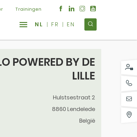
er
Trainingen
NL
FR
EN
LO POWERED BY DE
LILLE
Hulstsestraat 2
8860
Lendelede
België