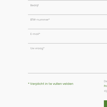
Bedrijf
BTW-nummer
*
E-mail
*
Uw vraag
*
De
* Verplicht in te vullen velden
Pr
zi