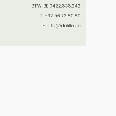
BTW: BE 0422.838.242
T:
+32 56 73 80 80
E:
info@delille.be