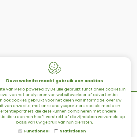
CONTACT
Merlo Powered By De Lille
Hulstsestraat 2
Deze website maakt gebruik van cookies
8860
Lendelede
te van Merlo powered by De Lille gebruikt functionele cookies. In
eval van het analyseren van websiteverkeer of advertenties,
België
 ook cookies gebruikt voor het delen van informatie, over uw
es
ik van onze site, met onze analysepartners, sociale media en
ertentiepartners, die deze kunnen combineren met andere
ie die u aan hen heeft verstrekt of die zij hebben verzameld op
t
BTW: BE 0422.838.242
basis van uw gebruik van hun diensten.
T:
+32 56 73 80 80
Functioneel
Statistieken