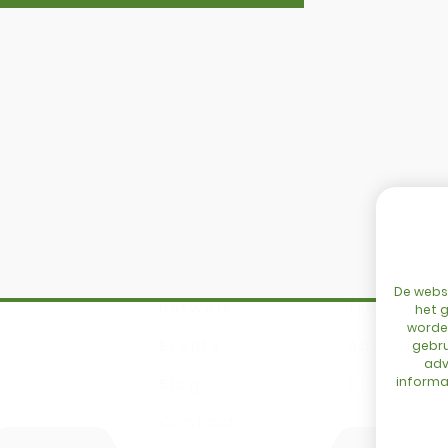
SITEMAP
Home
DBM
Configurator
Cingo
De websi
Netwerk
Tre Emme
het g
worden
Events
Accessoir
gebru
adv
informat
Blog
DL Connec
Contact