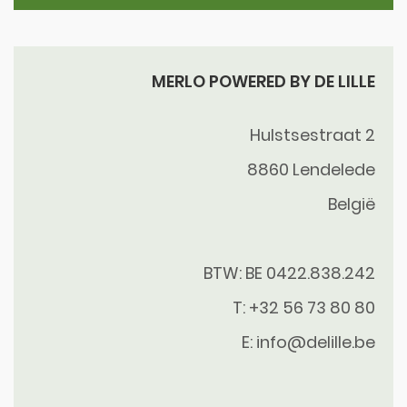
MERLO POWERED BY DE LILLE
Hulstsestraat 2
8860
Lendelede
België
BTW: BE 0422.838.242
T:
+32 56 73 80 80
E:
info@delille.be