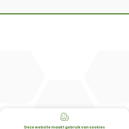
DBM
Cingo
Tre Emme
Accessoires
DL Connect
CONTACT
Merlo Powered By De Lille
Hulstsestraat 2
8860
Lendelede
Deze website maakt gebruik van cookies
België