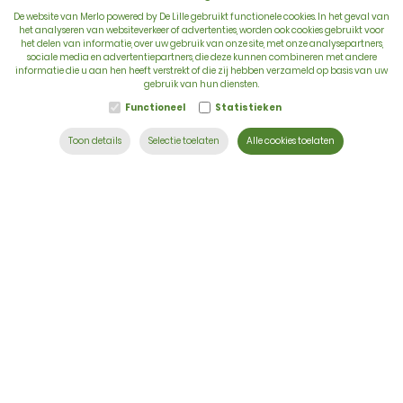
De website van Merlo powered by De Lille gebruikt functionele cookies. In het geval van
het analyseren van websiteverkeer of advertenties, worden ook cookies gebruikt voor
het delen van informatie, over uw gebruik van onze site, met onze analysepartners,
sociale media en advertentiepartners, die deze kunnen combineren met andere
BTW: BE 0422.838.242
informatie die u aan hen heeft verstrekt of die zij hebben verzameld op basis van uw
gebruik van hun diensten.
T:
+32 56 73 80 80
Functioneel
Statistieken
E:
info@delille.be
Toon details
Selectie toelaten
Alle cookies toelaten