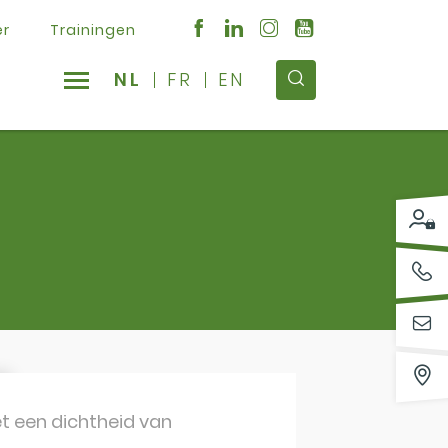
er
Trainingen
NL
FR
EN
et een dichtheid van