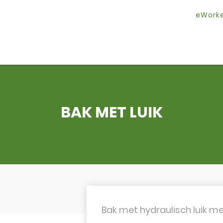
eWork
BAK MET LUIK
Bak met hydraulisch luik m