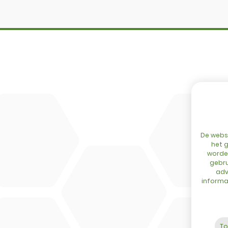
Configurator
Cingo
Netwerk
Tre Emme
Events
Accessoir
Blog
DL Connec
Contact
De websi
het g
worden
gebru
adv
informat
To