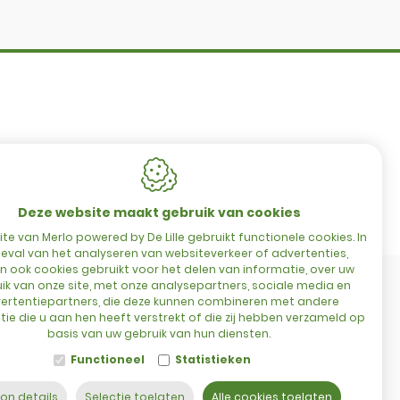
Hulstsestraat 2
8860
Lendelede
België
es
t
BTW: BE 0422.838.242
T:
+32 56 73 80 80
E:
info@delille.be
Deze website maakt gebruik van cookies
te van Merlo powered by De Lille gebruikt functionele cookies. In
eval van het analyseren van websiteverkeer of advertenties,
 ook cookies gebruikt voor het delen van informatie, over uw
ik van onze site, met onze analysepartners, sociale media en
ertentiepartners, die deze kunnen combineren met andere
ie die u aan hen heeft verstrekt of die zij hebben verzameld op
basis van uw gebruik van hun diensten.
Functioneel
Statistieken
on details
Selectie toelaten
Alle cookies toelaten