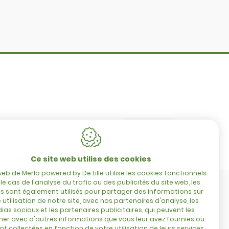
Merlo Powered By De Lille
Hulstsestraat 2
8860
Lendelede
Belgique
TVA : BE 0422.838.242
Tél. :
+32 56 73 80 80
E-mail :
info@delille.be
Ce site web utilise des cookies
web de Merlo powered by De Lille utilise les cookies fonctionnels.
le cas de l'analyse du trafic ou des publicités du site web, les
s sont également utilisés pour partager des informations sur
 utilisation de notre site, avec nos partenaires d'analyse, les
ias sociaux et les partenaires publicitaires, qui peuvent les
er avec d'autres informations que vous leur avez fournies ou
ont collectées en fonction de votre utilisation de leurs services.