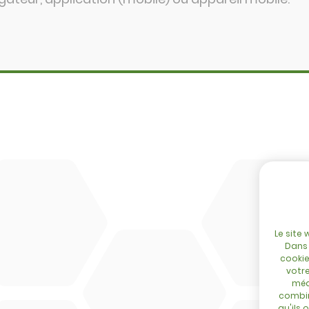
SITE
DBM
Home
Cingo
Configurator
Tre Emme
Réseau
Accessoires
Evénements
DL Connect
Blog
Contact
Le site 
Dans 
cookie
votre
méd
combin
qu'ils 