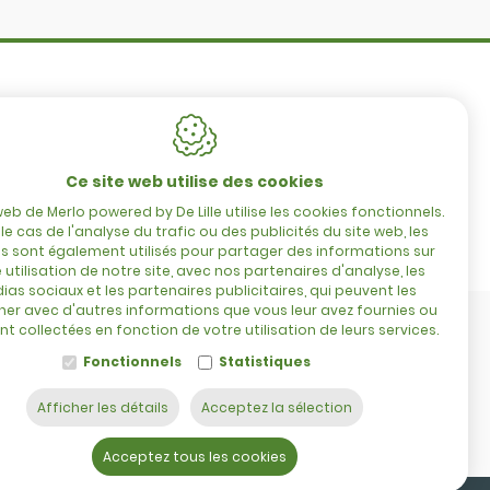
8860
Lendelede
Belgique
TVA : BE 0422.838.242
Tél. :
+32 56 73 80 80
Ce site web utilise des cookies
E-mail :
info@delille.be
web de Merlo powered by De Lille utilise les cookies fonctionnels.
le cas de l'analyse du trafic ou des publicités du site web, les
s sont également utilisés pour partager des informations sur
 utilisation de notre site, avec nos partenaires d'analyse, les
ias sociaux et les partenaires publicitaires, qui peuvent les
er avec d'autres informations que vous leur avez fournies ou
ont collectées en fonction de votre utilisation de leurs services.
Fonctionnels
Statistiques
Afficher les détails
Acceptez la sélection
Acceptez tous les cookies