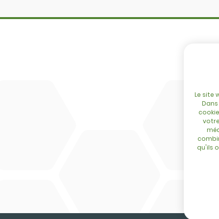
Cingo
Configurator
Tre Emme
Réseau
Accessoires
Evénements
DL Connect
Blog
Contact
Le site 
Dans 
cookie
votre
méd
combin
qu'ils 