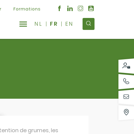
r
Formations
NL
FR
EN
ention de grumes, les