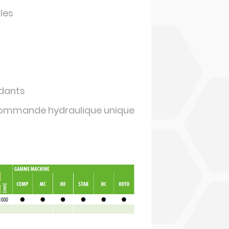
les
ndants
 : commande hydraulique unique